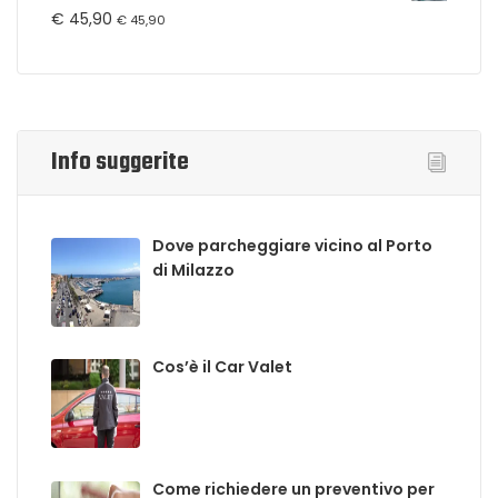
€
45,90
€
45,90
Info suggerite
Dove parcheggiare vicino al Porto
di Milazzo
Cos’è il Car Valet
Come richiedere un preventivo per