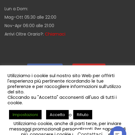
Lun a Dom:
Mag-Ott 05:30 alle 22:00
Nov-Apr 06:00 alle 21:00
Arrivi Oltre Orario?:
Chiamaci
Facebook
|
Youtube
|
Utilizziamo i cookie sul nostro sito Web per offrirti
l'esperienza più pertinente ricordando le tue
preferenze e per raccogliere informazioni sull’utilizzo
Guida Milazzo
|
Canale WhatsApp
del sito.
Cliccando su "Accetta" acconsenti all'uso di tutti i
cookie.
o
Impostazioni
Accetto
Rifiuto
© Copyright 2017 - 2026
Mylae Parking - Milazzo
Brand di
Utilizziamo cookie, anche di parti terze, per inviare
Mylae Group Srls | Sviluppato da
iMB
messaggi promozionali personalizzati. Per saperne di
Contattaci
più, conoscere i cookie utilizzati dal sito ed