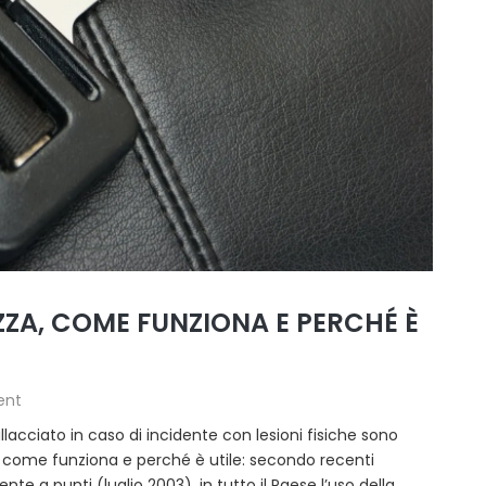
ZZA, COME FUNZIONA E PERCHÉ È
ent
acciato in caso di incidente con lesioni fisiche sono
za, come funziona e perché è utile: secondo recenti
te a punti (luglio 2003), in tutto il Paese l’uso della