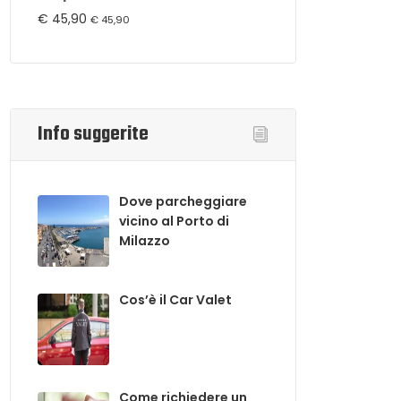
€
45,90
€
45,90
Info suggerite
Dove parcheggiare
vicino al Porto di
Milazzo
Cos’è il Car Valet
Come richiedere un