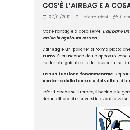
COS’È L’AIRBAG E A COS
07/01/2019
Informazioni
0 c
Cos’è l’airbag e a cosa serve:
L’airbar è u
attivo in ogni autovettura
L’
airbag
è un “pallone” di forma piatta ch
l’urto
, fuoriuscendo da un apposito vano d
se dal lato guidatore e dal cruscotto se da
La sua funzione fondamentale
, soprat
contatto della testa o e del volto
dei tra
Infatti, anche se il torace, il bacino e le g
rimane libera di muoversi in avanti e verso i