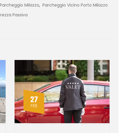
Parcheggio Milazzo
,
Parcheggio Vicino Porto Milazzo
urezza Passiva
27
FEB