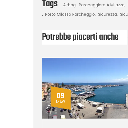
Tags
Airbag
,
Parcheggiare A Milazzo
,
,
Porto Milazzo Parcheggio
,
Sicurezza
,
Sic
Potrebbe piacerti anche
09
MAG