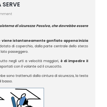
A SERVE
omment
n sistema di sicurezza Passiva, che dovrebbe essere
e
viene istantaneamente gonfiato appena inizia
otato di coperchio, dalla parte centrale dello sterzo
l lato passeggero.
tutto negli urti a velocità maggiori,
è di impedire il
sportati con il volante od il cruscotto.
ambe sono trattenuti dalla cintura di sicurezza, la testa
l basso.