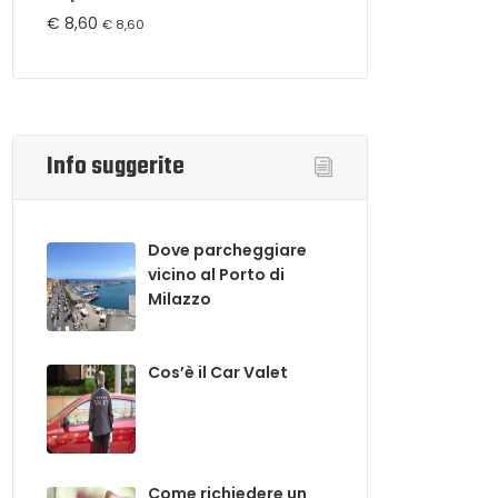
€
8,60
€
8,60
Info suggerite
Dove parcheggiare
vicino al Porto di
Milazzo
Cos’è il Car Valet
Come richiedere un