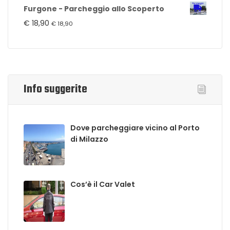
Furgone - Parcheggio allo Scoperto
€
18,90
€
18,90
Info suggerite
Dove parcheggiare vicino al Porto
di Milazzo
Cos’è il Car Valet