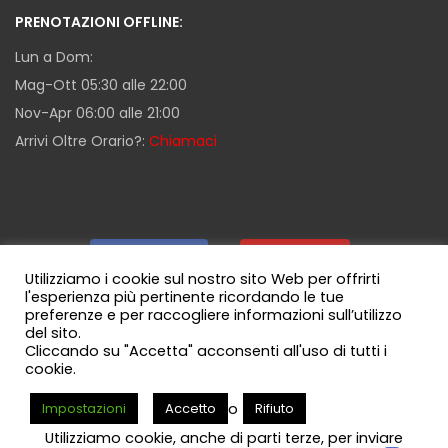
PRENOTAZIONI OFFLINE:
Lun a Dom:
Mag-Ott 05:30 alle 22:00
Nov-Apr 06:00 alle 21:00
Arrivi Oltre Orario?:
Chiamaci
Facebook
|
Youtube
|
Utilizziamo i cookie sul nostro sito Web per offrirti
l'esperienza più pertinente ricordando le tue
preferenze e per raccogliere informazioni sull’utilizzo
Guida Milazzo
|
Canale WhatsApp
del sito.
Cliccando su "Accetta" acconsenti all'uso di tutti i
cookie.
o
Impostazioni
Accetto
Rifiuto
© Copyright 2017 - 2026
Mylae Parking - Milazzo
Brand di
Utilizziamo cookie, anche di parti terze, per inviare