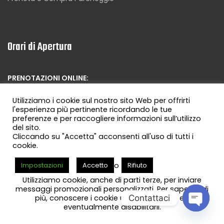
Orari di Apertura
PRENOTAZIONI ONLINE:
Lun a Dom 00:00 23:59
Utilizziamo i cookie sul nostro sito Web per offrirti
l'esperienza più pertinente ricordando le tue
Sempre:
Aperto
preferenze e per raccogliere informazioni sull’utilizzo
del sito.
Cliccando su "Accetta" acconsenti all'uso di tutti i
PRENOTAZIONI OFFLINE:
cookie.
Lun a Dom:
o
Impostazioni
Accetto
Rifiuto
Mag-Ott 05:30 alle 22:00
Utilizziamo cookie, anche di parti terze, per inviare
messaggi promozionali personalizzati. Per saperne di
Nov-Apr 06:00 alle 21:00
Contattaci
più, conoscere i cookie utilizzati dal sito ed
Arrivi Oltre Orario?:
Chiamaci
eventualmente disabilitarli.
Open ch