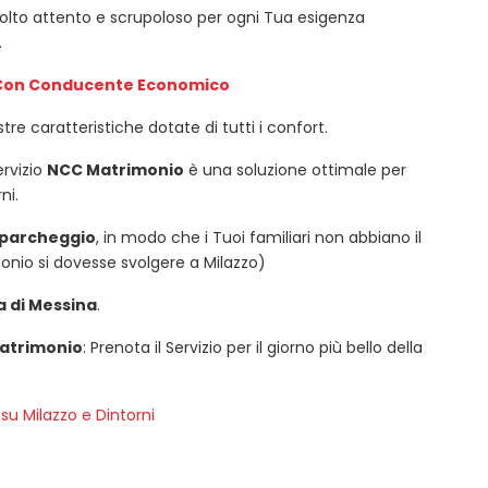
 molto attento e scrupoloso per ogni Tua esigenza
.
Con Conducente Economico
tre caratteristiche dotate di tutti i confort.
ervizio
NCC Matrimonio
è una soluzione ottimale per
ni.
o parcheggio
, in modo che i Tuoi familiari non abbiano il
onio si dovesse svolgere a Milazzo)
ia di Messina
.
Matrimonio
: Prenota il Servizio per il giorno più bello della
su Milazzo e Dintorni