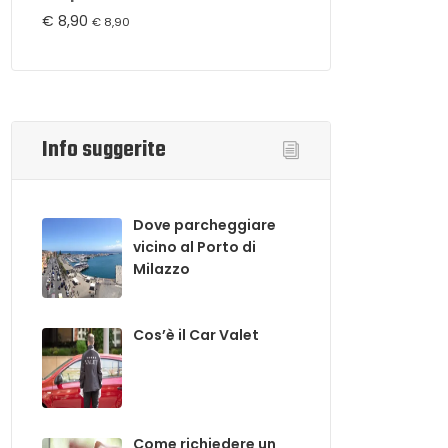
€
8,90
€
8,90
Info suggerite
Dove parcheggiare
vicino al Porto di
Milazzo
Cos’è il Car Valet
Come richiedere un