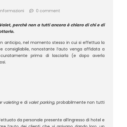
Informazioni
0 comment
let, perchè non a tutti ancora è chiaro di chi e di
ttarlo.
con anticipo, nel momento stesso in cui si effettua la
e consigliabile, nonostante l’auto venga affidata a
accuratamente prima di lasciarla (e dopo averla
si.
t
r valeting
e di
valet parking
, probabilmente non tutti
 effettuato da personale presente all’ingresso di hotel e
are l’auto dei clienti che vi arrivano dando loro, un