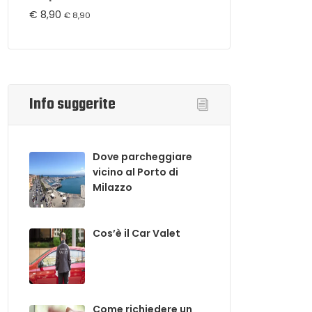
€
8,90
€
8,90
Info suggerite
Dove parcheggiare
vicino al Porto di
Milazzo
Cos’è il Car Valet
Come richiedere un