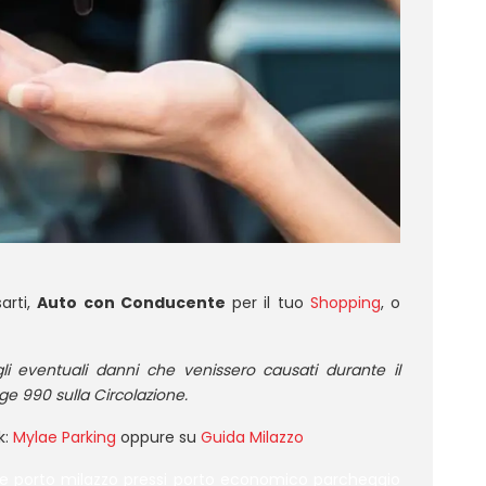
arti,
Auto con Conducente
per il tuo
Shopping
, o
i eventuali danni che venissero causati durante il
gge 990 sulla Circolazione.
k:
Mylae Parking
oppure su
Guida Milazzo
ge porto milazzo pressi porto economico parcheggio