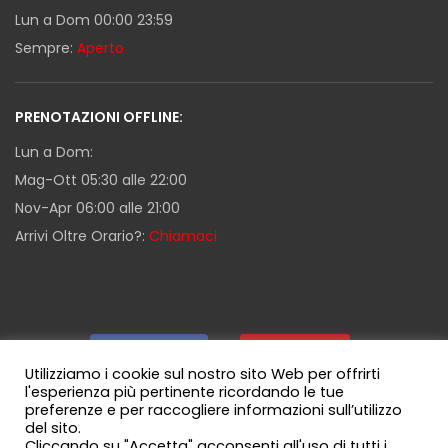
Lun a Dom 00:00 23:59
Sempre:
Aperto
PRENOTAZIONI OFFLINE:
Lun a Dom:
Mag-Ott 05:30 alle 22:00
Nov-Apr 06:00 alle 21:00
Arrivi Oltre Orario?:
Chiamaci
Facebook
|
Youtube
|
Utilizziamo i cookie sul nostro sito Web per offrirti
l'esperienza più pertinente ricordando le tue
preferenze e per raccogliere informazioni sull’utilizzo
Guida Milazzo
|
Canale WhatsApp
del sito.
Cliccando su "Accetta" acconsenti all'uso di tutti i