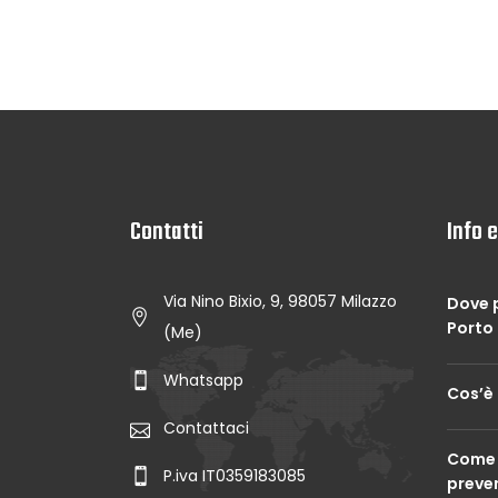
Contatti
Info 
Via Nino Bixio, 9, 98057 Milazzo
Dove p
Porto 
(Me)
Whatsapp
Cos’è 
Contattaci
Come 
P.iva IT0359183085
preve